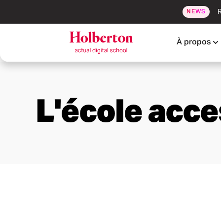
R
NEWS
À propos
L'école acce
ère
Admission en 1
année
Admission en 