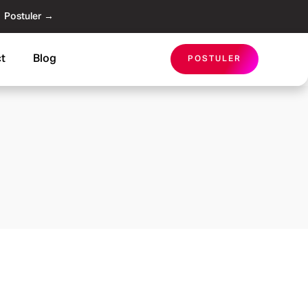
Postuler →
t
Blog
POSTULER