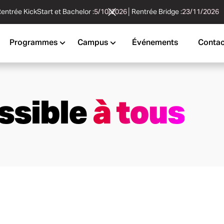
entrée KickStart et Bachelor :
5/10/2026
│
Rentrée Bridge :
23/11/2026
Programmes
Campus
Événements
Contac
ssible
à tous
ème
2
année
Admission Mastère