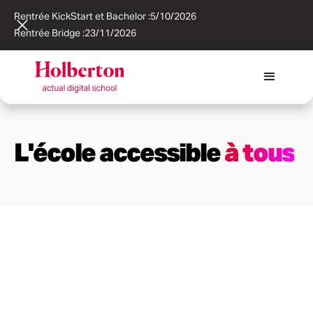
Rentrée KickStart et Bachelor :
5/10/2026
Rentrée Bridge :
23/11/2026
L'école accessible
à tous
ère
Admission en 1
année
ÈME
ADMISSION EN 2
ANNÉE