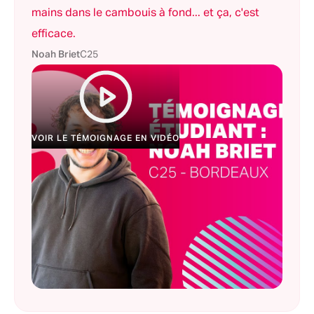
mains dans le cambouis à fond... et ça, c'est
efficace.
Noah Briet
C25
VOIR LE TÉMOIGNAGE EN VIDÉO