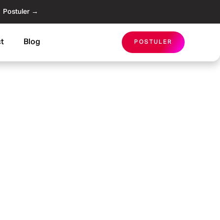
Postuler →
t
Blog
POSTULER