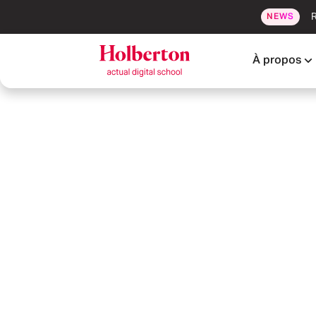
R
NEWS
À propos
BACHELOR : UN PARCOURS COMPLET
Agentic
AI Ful
Préparation à la certification professionnelle TP 
d'applications (RNCP37873)
Té
FULL-TIME
ALTERNANCE