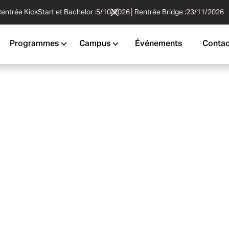
entrée KickStart et Bachelor :
5/10/2026
│
Rentrée Bridge :
23/11/2026
Programmes
Campus
Événements
Contac
lStack
- Concepteur développeur
moignages étudiants