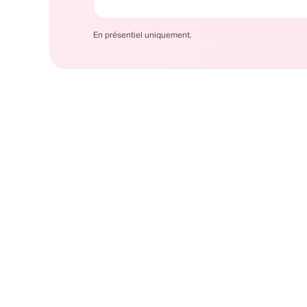
En présentiel uniquement.
LA MÉTHODE HOLBERTON
Apprendre en faisant
Chez Holberton, plongez dans une expérience éduc
Ici, pas de cours magistraux classiques, mais une
immédiate dans des projets captivants. Les étudian
ensemble, partageant savoir-faire et créativité, po
un esprit d'équipe solide. Et ce n'est pas tout : au-