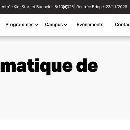
entrée KickStart et Bachelor :
5/10/2026
│
Rentrée Bridge :
23/11/2026
Programmes
Campus
Événements
Contac
rmatique de