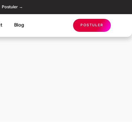
Postuler →
t
Blog
POSTULER