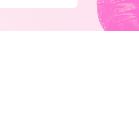
DÉCOUVREZ LES DERNIERS PROJET
ative unique !
PASSGUARD
 immersion
ts travaillent
ur construire
delà de