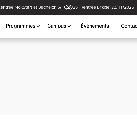
entrée KickStart et Bachelor :
5/10/2026
│
Rentrée Bridge :
23/11/2026
Programmes
Campus
Événements
Contac