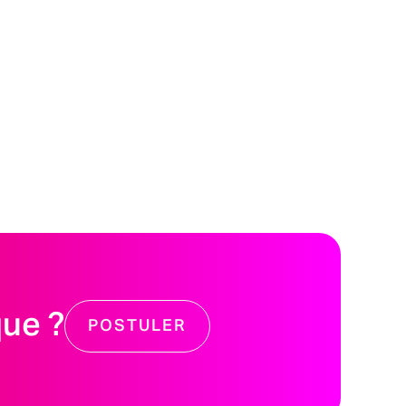
que ?
POSTULER