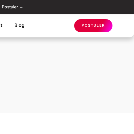
Postuler →
t
Blog
POSTULER