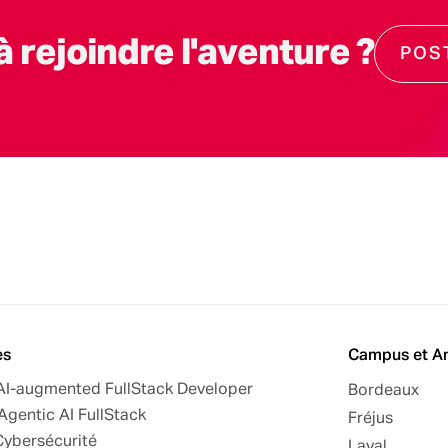
à rejoindre l'aventure ?
POS
es
Campus et A
 AI-augmented FullStack Developer
Bordeaux
Agentic AI FullStack
Fréjus
Cybersécurité
Laval