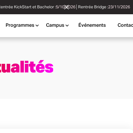
entrée KickStart et Bachelor :
5/10/2026
│
Rentrée Bridge :
23/11/2026
Programmes
Campus
Événements
Contac
ualités