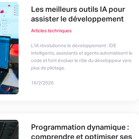
Les meilleurs outils IA pour
assister le développement
Articles techniques
L’IA révolutionne le développement : IDE
intelligents, assistants et agents automatisent le
code et font évoluer le rôle du développeur vers
plus de pilotage.
16/2/2026
Programmation dynamique :
comprendre et optimiser ses