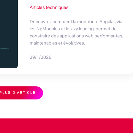
Articles techniques
Découvrez comment la modularité Angular, via
les NgModules et le lazy loading, permet de
construire des applications web performantes,
maintenables et évolutives.
29/1/2026
PLUS D'ARTICLE