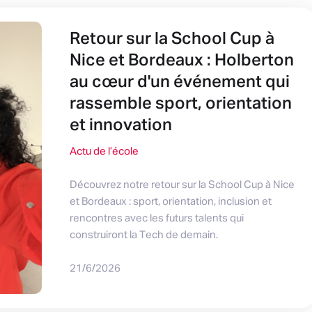
Retour sur la School Cup à
Nice et Bordeaux : Holberton
au cœur d'un événement qui
rassemble sport, orientation
et innovation
Actu de l’école
Découvrez notre retour sur la School Cup à Nice
et Bordeaux : sport, orientation, inclusion et
rencontres avec les futurs talents qui
construiront la Tech de demain.
21/6/2026