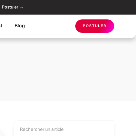
Postuler →
t
Blog
POSTULER