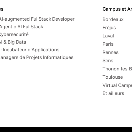
es
Campus et A
 AI-augmented FullStack Developer
Bordeaux
Agentic AI FullStack
Fréjus
Cybersécurité
Laval
AI & Big Data
Paris
: Incubateur d’Applications
Rennes
Managers de Projets Informatiques
Sens
Thonon-les-B
Toulouse
Virtual Camp
Et ailleurs