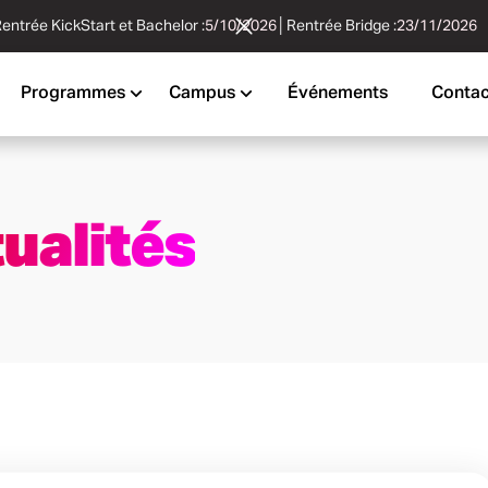
entrée KickStart et Bachelor :
5/10/2026
│
Rentrée Bridge :
23/11/2026
Programmes
Campus
Événements
Contac
ualités