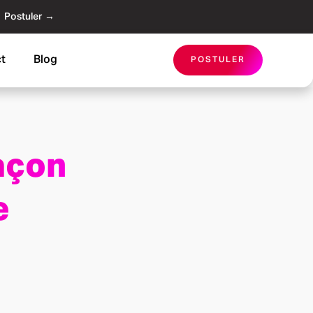
Postuler →
t
Blog
POSTULER
façon
e