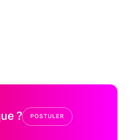
que ?
POSTULER