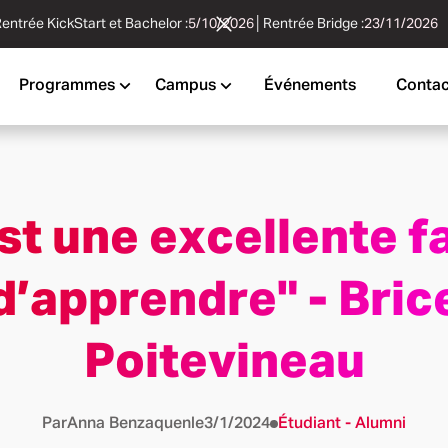
entrée KickStart et Bachelor :
5/10/2026
│
Rentrée Bridge :
23/11/2026
Programmes
Campus
Événements
Contac
st une excellente 
d’apprendre" - Bric
Poitevineau
Par
Anna Benzaquen
le
3/1/2024
Étudiant - Alumni