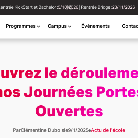
entrée KickStart et Bachelor :
5/10/2026
│
Rentrée Bridge :
23/11/2026
Programmes
Campus
Événements
Contac
uvrez le dérouleme
nos Journées Porte
Ouvertes
Par
Clémentine Dubois
le
9/1/2025
Actu de l’école