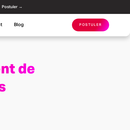
Postuler →
t
Blog
POSTULER
nt de
s