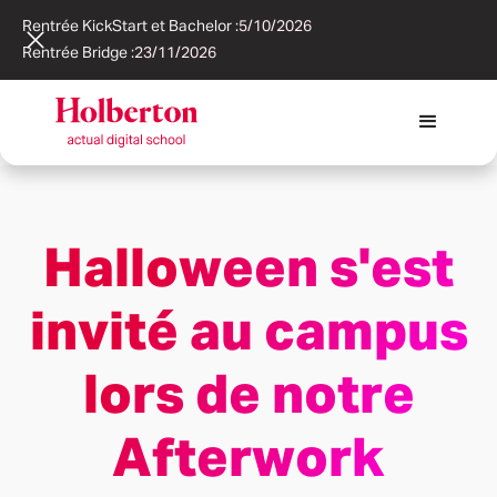
Rentrée KickStart et Bachelor :
5/10/2026
Rentrée Bridge :
23/11/2026
Halloween s'est
invité au campus
lors de notre
Afterwork