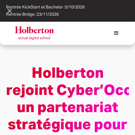
Rentrée KickStart et Bachelor :
5/10/2026
Rentrée Bridge :
23/11/2026
Holberton
rejoint Cyber’Occ 
un partenariat
stratégique pour