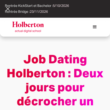
Rentrée KickStart et Bachelor :
5/10/2026
Rentrée Bridge :
23/11/2026
Job Dating
Holberton : Deux
jours pour
décrocher un