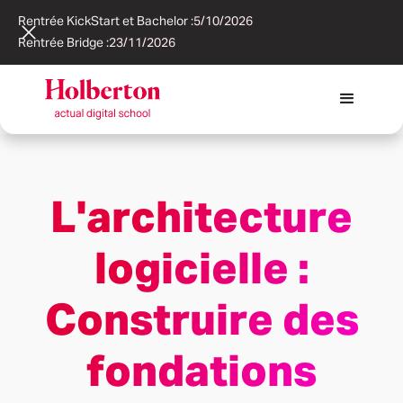
Rentrée KickStart et Bachelor :
5/10/2026
Rentrée Bridge :
23/11/2026
L'architecture
logicielle :
Construire des
fondations