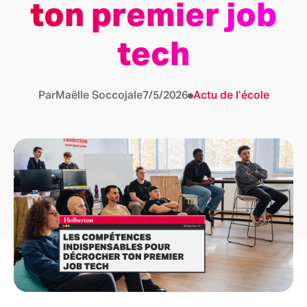
ton premier job
tech
Par
Maëlle Soccoja
le
7/5/2026
Actu de l’école