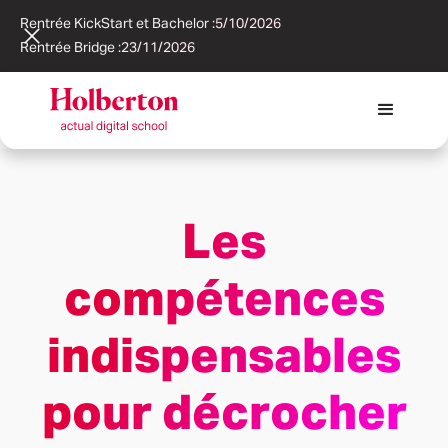
Rentrée KickStart et Bachelor :
5/10/2026
Rentrée Bridge :
23/11/2026
Les
compétences
indispensables
pour décrocher