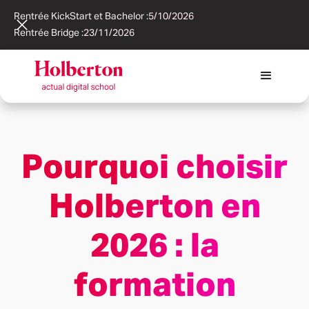
Rentrée KickStart et Bachelor :
5/10/2026
Rentrée Bridge :
23/11/2026
Pourquoi choisir
Holberton en
2026 : la
formation