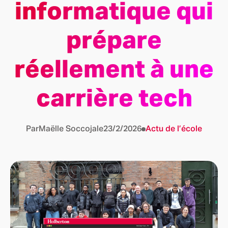
informatique qui
prépare
réellement à une
carrière tech
Par
Maëlle Soccoja
le
23/2/2026
Actu de l’école