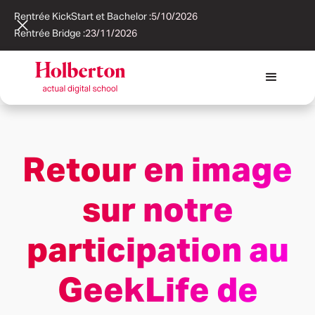
Rentrée KickStart et Bachelor :
5/10/2026
Rentrée Bridge :
23/11/2026
Retour en image
sur notre
participation au
GeekLife de