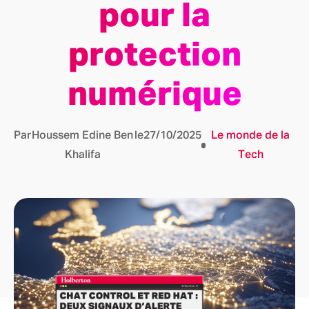
pour la
protection
numérique
Par
Houssem Edine Ben
le
27/10/2025
Le monde de la
Khalifa
Tech