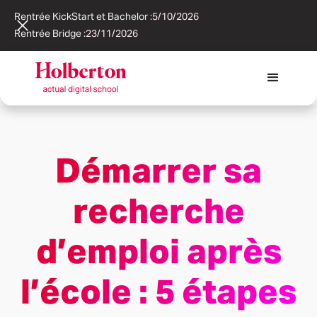
Rentrée KickStart et Bachelor :
5/10/2026
Rentrée Bridge :
23/11/2026
Démarrer sa
recherche
d’emploi après
l’école : 5 étapes